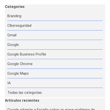
Saltar el bloque Categorías
Categorías
Branding
CIberseguridad
Gmail
Google
Google Business Profile
Google Chrome
Google Maps
IA
Todas las categorías
Saltar el bloque Artículos recientes
Artículos recientes
Google advierte a España sobre un grave problema de