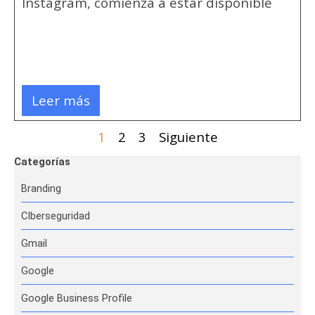
Instagram, comienza a estar disponible
Leer más
Página actual:
1
Ir a la página:
2
Ir a la página:
3
Siguiente
Saltar el bloque Categorías
Categorías
Branding
CIberseguridad
Gmail
Google
Google Business Profile